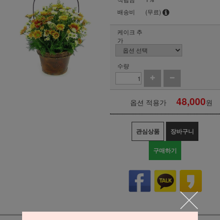
배송비
(무료)
케이크 추
가
수량
48,000
옵션 적용가
원
관심상품
장바구니
구매하기