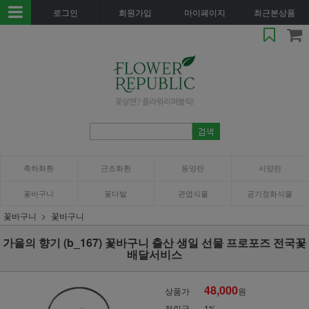
로그인
회원가입
마이페이지
최근본상품
축하화환
근조화환
동양란
서양란
꽃바구니
꽃다발
관엽식물
공기정화식물
꽃바구니
꽃바구니
가을의 향기 (b_167) 꽃바구니 출산 생일 선물 프로포즈 전국꽃
배달서비스
48,000
상품가
원
적립금
1%