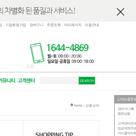
입
기업회원가입
장바구니
주문조회
마이페이지
이용안내
현재 위치
home
상품상세
>
장바구니 (
0
)
찜한상품
고객센터안
입금계좌안
카드결제조