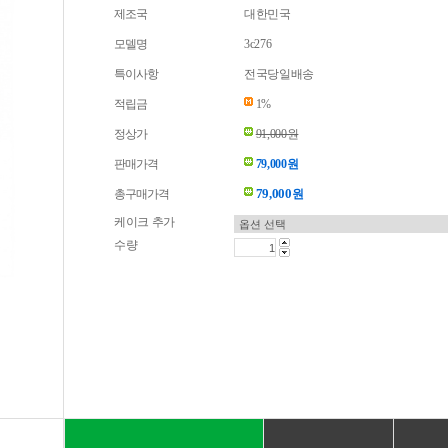
제조국
대한민국
모델명
3c276
특이사항
전국당일배송
적립금
1%
정상가
91,000원
판매가격
79,000원
79,000
총구매가격
원
케이크 추가
수량