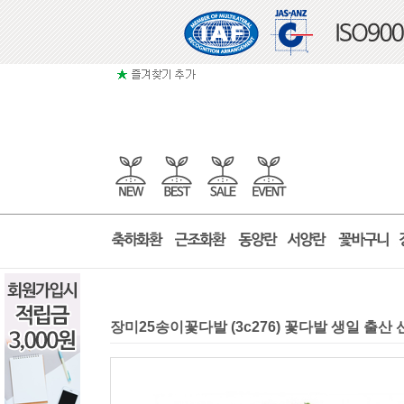
장미25송이꽃다발 (3c276) 꽃다발 생일 출