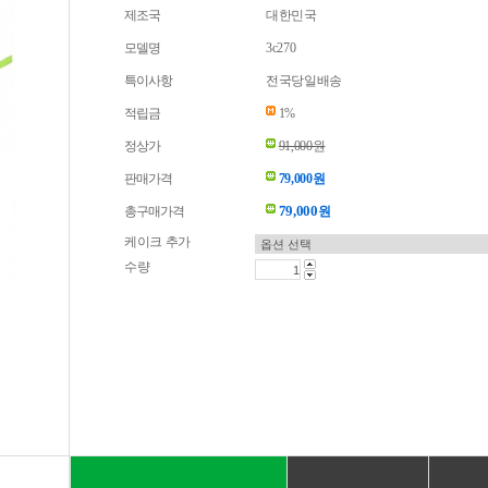
제조국
대한민국
모델명
3c270
특이사항
전국당일배송
적립금
1%
정상가
91,000원
판매가격
79,000원
79,000
총구매가격
원
케이크 추가
수량