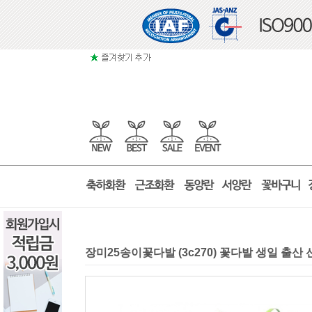
장미25송이꽃다발 (3c270) 꽃다발 생일 출