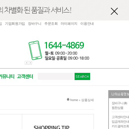
입
기업회원가입
장바구니
주문조회
마이페이지
이용안내
현재 위치
home
상품상세
>
장바구니 (
0
)
찜한상품
고객센터안
입금계좌안
카드결제조