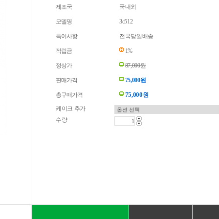
제조국
국내외
모델명
3c512
특이사항
전국당일배송
적립금
1%
정상가
87,000원
판매가격
75,000원
75,000
총구매가격
원
케이크 추가
수량