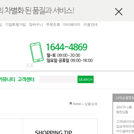
입
기업회원가입
장바구니
주문조회
마이페이지
이용안내
현재 위치
home
상품상세
>
장바구니 (
0
)
찜한상품
고객센터안
입금계좌안
카드결제조