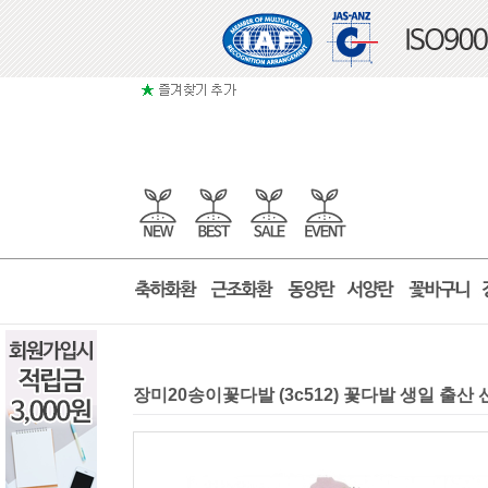
장미20송이꽃다발 (3c512) 꽃다발 생일 출