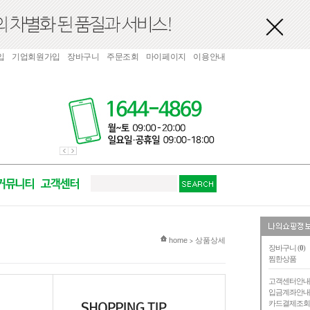
입
기업회원가입
장바구니
주문조회
마이페이지
이용안내
현재 위치
home
상품상세
>
장바구니 (
0
)
찜한상품
고객센터안
입금계좌안
카드결제조