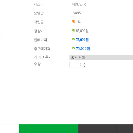
제조국
대한민국
모델명
3c495
적립금
1%
정상가
87,000원
판매가격
75,000원
75,000
총구매가격
원
케이크 추가
수량