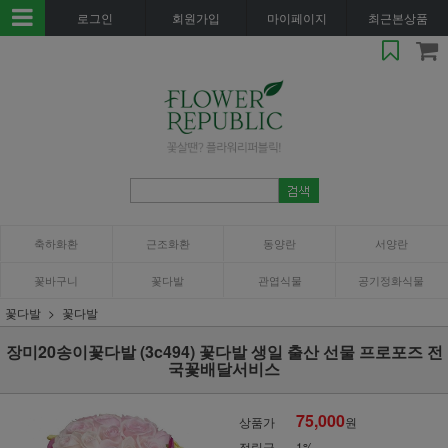
로그인
회원가입
마이페이지
최근본상품
축하화환
근조화환
동양란
서양란
꽃바구니
꽃다발
관엽식물
공기정화식물
꽃다발
꽃다발
장미20송이꽃다발 (3c494) 꽃다발 생일 출산 선물 프로포즈 전
국꽃배달서비스
75,000
상품가
원
적립금
1%