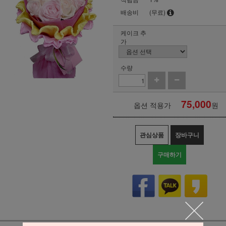
배송비
(무료)
케이크 추
가
수량
75,000
옵션 적용가
원
관심상품
장바구니
구매하기