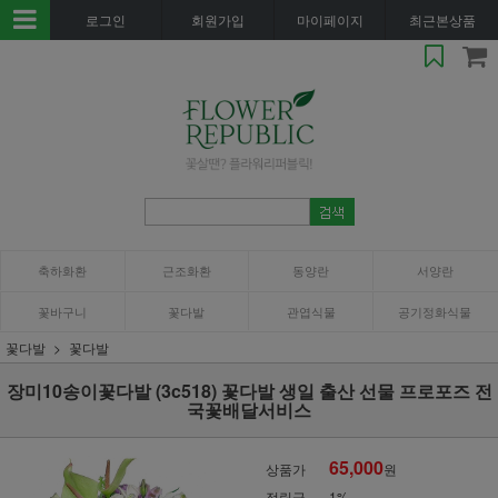
로그인
회원가입
마이페이지
최근본상품
축하화환
근조화환
동양란
서양란
꽃바구니
꽃다발
관엽식물
공기정화식물
꽃다발
꽃다발
장미10송이꽃다발 (3c518) 꽃다발 생일 출산 선물 프로포즈 전
국꽃배달서비스
65,000
상품가
원
적립금
1%