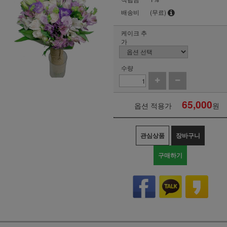
배송비
(무료)
케이크 추
가
수량
65,000
옵션 적용가
원
관심상품
장바구니
구매하기