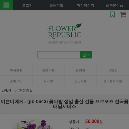
로그인
회원가입
마이페이지
최근본상품
축하화환
근조화환
동양란
서양란
꽃바구니
꽃다발
관엽식물
공기정화식물
EVENT
가정의달
이쁜너에게~ (pb-0643) 꽃다발 생일 출산 선물 프로포즈 전국꽃
배달서비스
56,000
상품가
원
적립금
1%