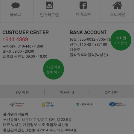
CUSTOMER CENTER
BANK ACCOUNT
1644-4869
비회원
농협 : 355-0032-7705-13
1:1 문의
신한 : 110-427-887160
문자상담 010-4407-4869
예금주 :
월~토 09:00 - 20:00
플라워리퍼블릭(박상현)
일요일·공휴일 09:00 - 18:00
지금바로
전화하기
PC 버전
이용안내
고객센터
플라워리퍼블릭
부산광역시 해운대구 양운로 80번길 22,9층
대표
박상현
개인정보 보호 책임자
박신영
통신판매업신고번호
제2014-부산해운-0664호