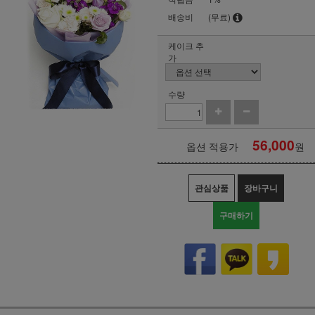
배송비
(무료)
케이크 추
가
수량
56,000
옵션 적용가
원
관심상품
장바구니
구매하기