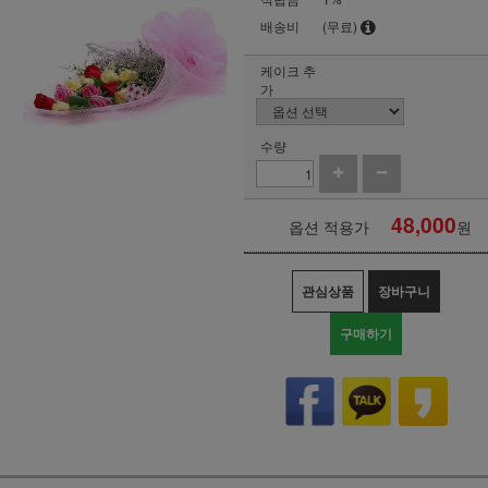
배송비
(무료)
케이크 추
가
수량
48,000
옵션 적용가
원
관심상품
장바구니
구매하기