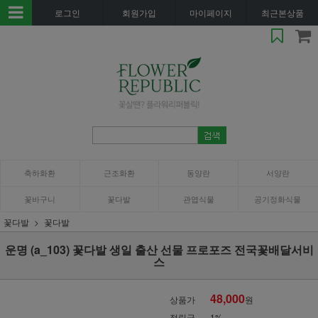
로그인
회원가입
마이페이지
최근본상품
축하화환
근조화환
동양란
서양란
꽃바구니
꽃다발
관엽식물
공기정화식물
꽃다발
꽃다발
운명 (a_103) 꽃다발 생일 출산 선물 프로포즈 전국꽃배달서비
스
48,000
상품가
원
적립금
1%