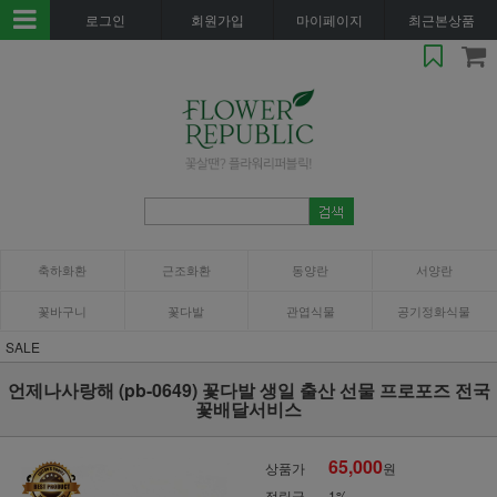
로그인
회원가입
마이페이지
최근본상품
축하화환
근조화환
동양란
서양란
꽃바구니
꽃다발
관엽식물
공기정화식물
SALE
언제나사랑해 (pb-0649) 꽃다발 생일 출산 선물 프로포즈 전국
꽃배달서비스
65,000
상품가
원
적립금
1%