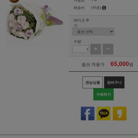
배송비
(무료)
케이크 추
가
수량
65,000
옵션 적용가
원
관심상품
장바구니
구매하기