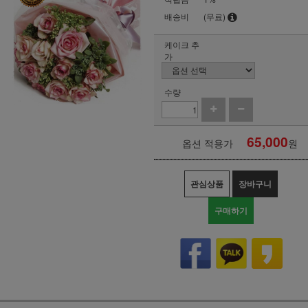
배송비
(무료)
케이크 추
가
수량
65,000
옵션 적용가
원
관심상품
장바구니
구매하기