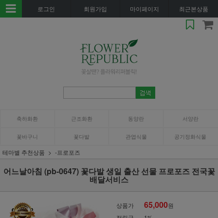
로그인
회원가입
마이페이지
최근본상품
축하화환
근조화환
동양란
서양란
꽃바구니
꽃다발
관엽식물
공기정화식물
테마별 추천상품
-프로포즈
어느날아침 (pb-0647) 꽃다발 생일 출산 선물 프로포즈 전국꽃
배달서비스
65,000
상품가
원
적립금
1%