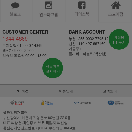
CUSTOMER CENTER
BANK ACCOUNT
1644-4869
비회원
농협 : 355-0032-7705-13
1:1 문의
신한 : 110-427-887160
문자상담 010-4407-4869
예금주 :
월~토 09:00 - 20:00
플라워리퍼블릭(박상현)
일요일·공휴일 09:00 - 18:00
지금바로
전화하기
PC 버전
이용안내
고객센터
플라워리퍼블릭
부산광역시 해운대구 양운로 80번길 22,9층
대표
박상현
개인정보 보호 책임자
박신영
통신판매업신고번호
제2014-부산해운-0664호