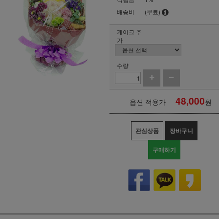
배송비
(무료)
케이크 추
가
수량
48,000
옵션 적용가
원
관심상품
장바구니
구매하기