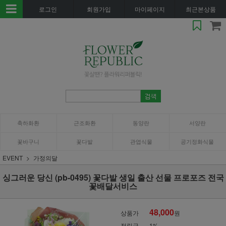
로그인
회원가입
마이페이지
최근본상품
축하화환
근조화환
동양란
서양란
꽃바구니
꽃다발
관엽식물
공기정화식물
EVENT
가정의달
싱그러운 당신 (pb-0495) 꽃다발 생일 출산 선물 프로포즈 전국
꽃배달서비스
48,000
상품가
원
적립금
1%