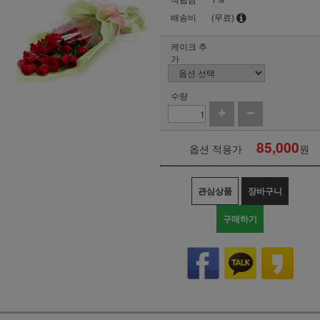
배송비
(무료)
케이크 추
가
수량
85,000
옵션 적용가
원
관심상품
장바구니
구매하기