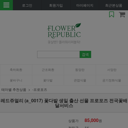
로그인
회원가입
마이페이지
최근본상품
축하화환
근조화환
동양란
서양란
꽃바구니
꽃다발
관엽식물
공기정화식물
테마별 추천상품
-프로포즈
레드쥬얼리 (a_0017) 꽃다발 생일 출산 선물 프로포즈 전국꽃배
달서비스
85,000
상품가
원
적립금
1%