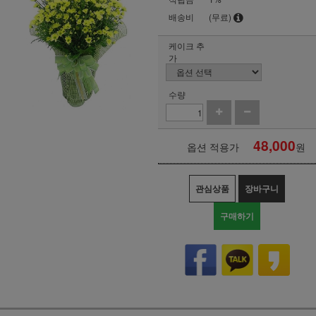
배송비
(무료)
케이크 추
가
수량
48,000
옵션 적용가
원
관심상품
장바구니
구매하기