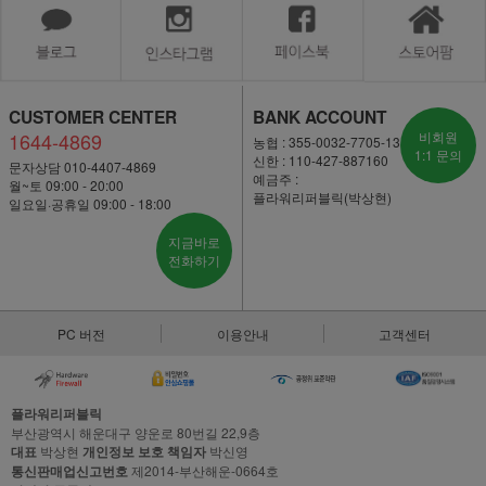
CUSTOMER CENTER
BANK ACCOUNT
1644-4869
비회원
농협 : 355-0032-7705-13
1:1 문의
신한 : 110-427-887160
문자상담 010-4407-4869
예금주 :
월~토 09:00 - 20:00
플라워리퍼블릭(박상현)
일요일·공휴일 09:00 - 18:00
지금바로
전화하기
PC 버전
이용안내
고객센터
플라워리퍼블릭
부산광역시 해운대구 양운로 80번길 22,9층
대표
박상현
개인정보 보호 책임자
박신영
통신판매업신고번호
제2014-부산해운-0664호