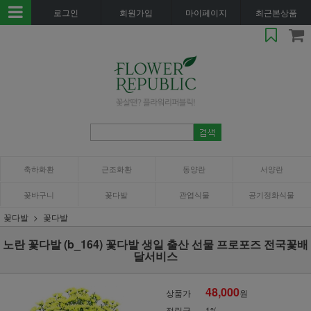
로그인
회원가입
마이페이지
최근본상품
축하화환
근조화환
동양란
서양란
꽃바구니
꽃다발
관엽식물
공기정화식물
꽃다발
꽃다발
노란 꽃다발 (b_164) 꽃다발 생일 출산 선물 프로포즈 전국꽃배
달서비스
48,000
상품가
원
적립금
1%