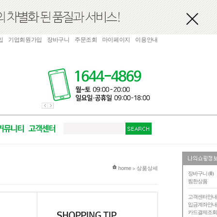
입
기업회원가입
장바구니
주문조회
마이페이지
이용안내
현재 위치
home
상품상세
>
장바구니 (
0
)
찜한상품
고객센터안
입금계좌안
카드결제조