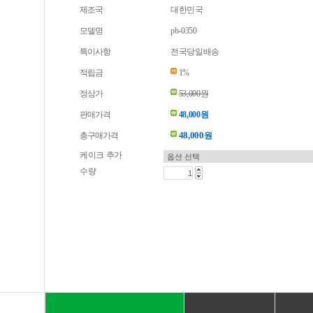
제조국
대한민국
모델명
pb-0350
특이사항
전국당일배송
적립금
1%
정상가
53,000원
판매가격
48,000원
48,000
총구매가격
원
케이크 추가
수량