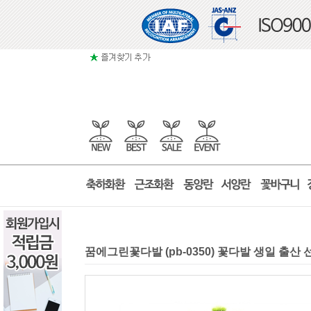
꿈에그린꽃다발 (pb-0350) 꽃다발 생일 출