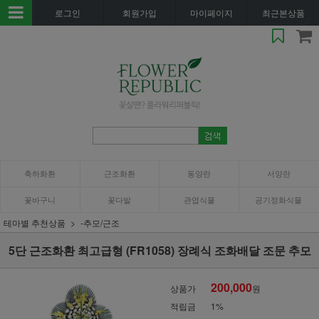
로그인
회원가입
마이페이지
최근본상품
축하화환
근조화환
동양란
서양란
꽃바구니
꽃다발
관엽식물
공기정화식물
테마별 추천상품
-추모/근조
5단 근조화환 최고급형 (FR1058) 장례식 조화배달 조문 추모
200,000
상품가
원
적립금
1%