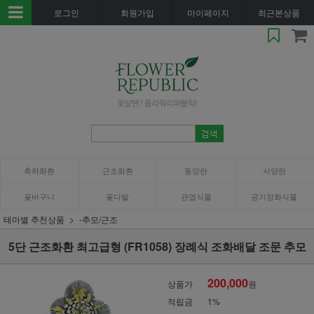
로그인
회원가입
마이페이지
최근본상품
축하화환
근조화환
동양란
서양란
꽃바구니
꽃다발
관엽식물
공기정화식물
테마별 추천상품
-추모/근조
5단 근조화환 최고급형 (FR1058) 장례식 조화배달 조문 추모
200,000
상품가
원
적립금
1%