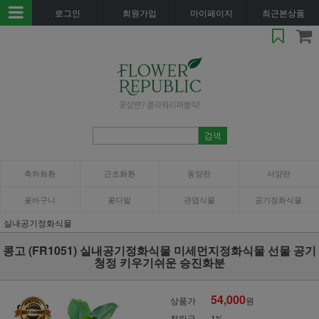
로그인
회원가입
마이페이지
최근본상품
축하화환
근조화환
동양란
서양란
꽃바구니
꽃다발
관엽식물
공기정화식물
실내공기정화식물
콩고 (FR1051) 실내공기정화식물 미세먼지정화식물 선물 공기
청정 키우기쉬운 승진화분
54,000
상품가
원
적립금
1%