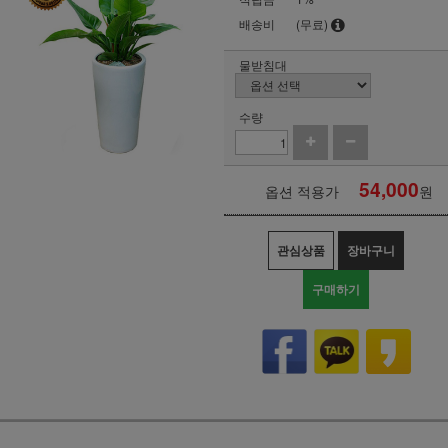
배송비
(무료)
물받침대
수량
54,000
옵션 적용가
원
관심상품
장바구니
구매하기