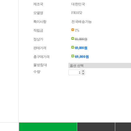
제조국
대한민국
모델명
FR1052
특이사항
전국배송가능
적립금
1%
정상가
81,000원
판매가격
69,000원
69,000
총구매가격
원
물받침대
수량