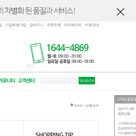
입
기업회원가입
장바구니
주문조회
마이페이지
이용안내
현재 위치
home
상품상세
>
장바구니 (
0
)
찜한상품
고객센터안
입금계좌안
카드결제조