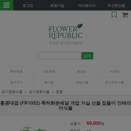
로그인
회원가입
마이페이지
최근본상품
축하화환
근조화환
동양란
서양란
꽃바구니
꽃다발
관엽식물
공기정화식물
공기정화식물
공기정화식물
중형
홍콩대엽 (FR1052) 축하화분배달 개업 거실 선물 집들이 인테리
어식물
69,000
상품가
원
적립금
1%