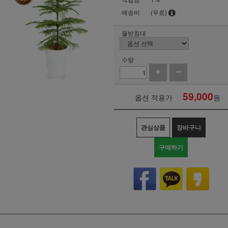
배송비
(무료)
물받침대
수량
59,000
옵션 적용가
원
관심상품
장바구니
구매하기