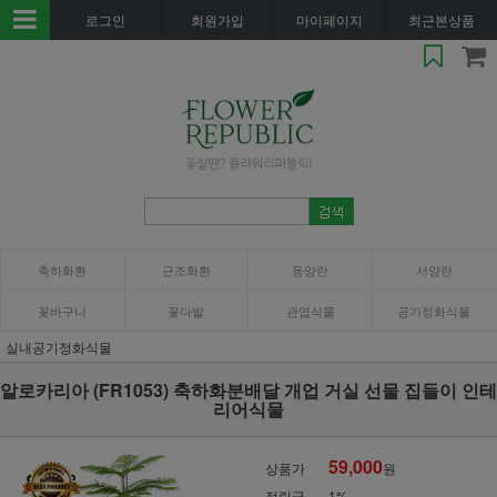
로그인
회원가입
마이페이지
최근본상품
축하화환
근조화환
동양란
서양란
꽃바구니
꽃다발
관엽식물
공기정화식물
실내공기정화식물
알로카리아 (FR1053) 축하화분배달 개업 거실 선물 집들이 인테
리어식물
59,000
상품가
원
적립금
1%