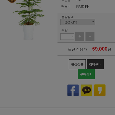
배송비
(무료)
물받침대
수량
59,000
옵션 적용가
원
관심상품
장바구니
구매하기