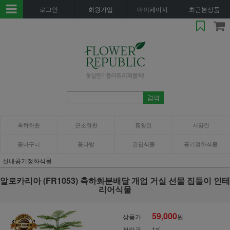
로그인
회원가입
마이페이지
최근본상품
축하화환
근조화환
동양란
서양란
꽃바구니
꽃다발
관엽식물
공기정화식물
실내공기정화식물
알로카리아 (FR1053) 축하화분배달 개업 거실 선물 집들이 인테
리어식물
59,000
상품가
원
적립금
1%