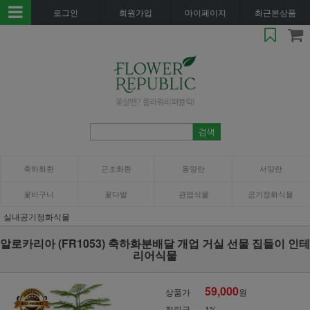
로그인
회원가입
마이페이지
최근본상품
축하화환
근조화환
동양란
서양란
꽃바구니
꽃다발
관엽식물
공기정화식물
실내공기정화식물
알로카리아 (FR1053) 축하화분배달 개업 거실 선물 집들이 인테
리어식물
59,000
상품가
원
적립금
1%