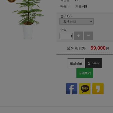
배송비
(무료)
물받침대
수량
59,000
옵션 적용가
원
관심상품
장바구니
구매하기