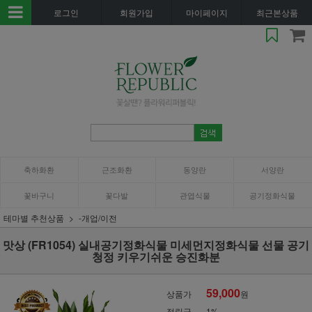
로그인
회원가입
마이페이지
최근본상품
축하화환
근조화환
동양란
서양란
꽃바구니
꽃다발
관엽식물
공기정화식물
테마별 추천상품
-개업/이전
맛상 (FR1054) 실내공기정화식물 미세먼지정화식물 선물 공기
청정 키우기쉬운 승진화분
59,000
상품가
원
적립금
1%