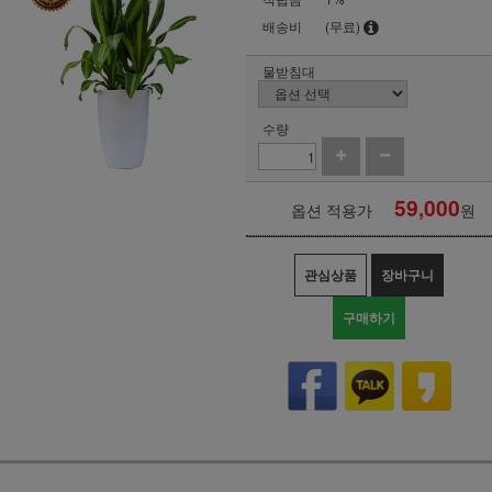
배송비
(무료)
물받침대
수량
59,000
옵션 적용가
원
관심상품
장바구니
구매하기