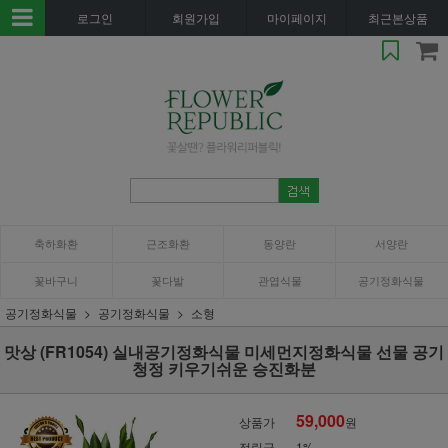
로그인
회원가입
마이페이지
최근본상품
축하화환
근조화환
동양란
서양란
꽃바구니
꽃다발
관엽식물
공기정화식물
공기정화식물
공기정화식물
소형
맛상 (FR1054) 실내공기정화식물 미세먼지정화식물 선물 공기
청정 키우기쉬운 승진화분
59,000
상품가
원
적립금
1%