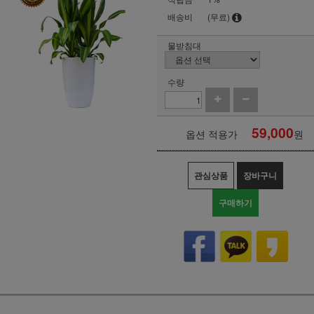
배송비
(무료)
물받침대
수량
59,000
옵션 적용가
원
관심상품
장바구니
구매하기