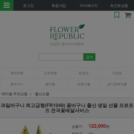
로그인
회원가입
마이페이지
최근본상품
축하화환
근조화환
동양란
서양란
꽃바구니
꽃다발
관엽식물
공기정화식물
테마별 추천상품
-출산선물
과일바구니 최고급형(FR1048) 꽃바구니 출산 생일 선물 프로포
즈 전국꽃배달서비스
122,000
상품가
원
적립금
1%