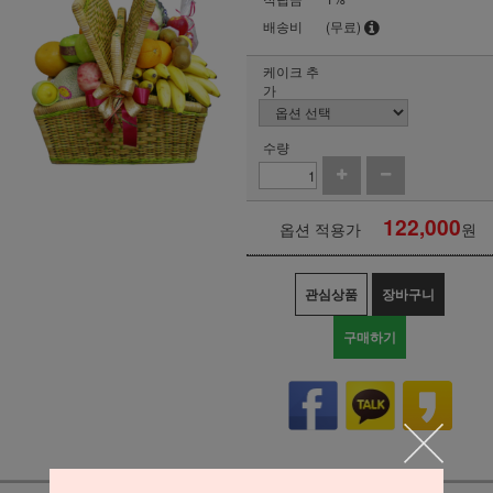
배송비
(무료)
케이크 추
가
수량
122,000
옵션 적용가
원
관심상품
장바구니
구매하기