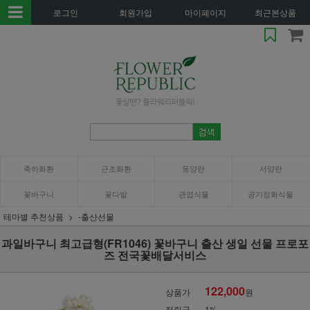
로그인
회원가입
마이페이지
최근본상품
축하화환
근조화환
동양란
서양란
꽃바구니
꽃다발
관엽식물
공기정화식물
테마별 추천상품
-출산선물
과일바구니 최고급형(FR1046) 꽃바구니 출산 생일 선물 프로포
즈 전국꽃배달서비스
122,000
상품가
원
적립금
1%