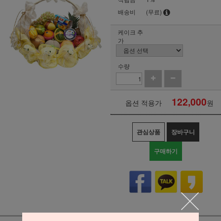
배송비
(무료)
케이크 추
가
수량
122,000
옵션 적용가
원
관심상품
장바구니
구매하기