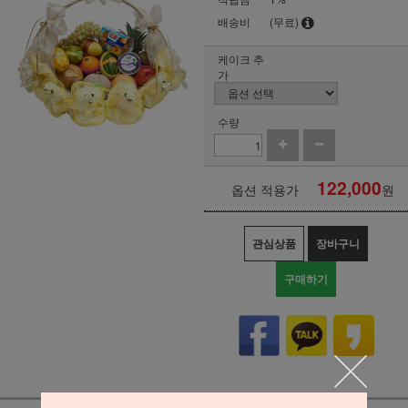
배송비
(무료)
케이크 추
가
수량
122,000
옵션 적용가
원
관심상품
장바구니
구매하기