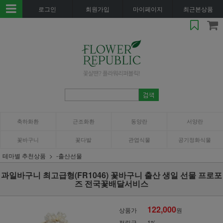
로그인
회원가입
마이페이지
최근본상품
축하화환
근조화환
동양란
서양란
꽃바구니
꽃다발
관엽식물
공기정화식물
테마별 추천상품
-출산선물
과일바구니 최고급형(FR1046) 꽃바구니 출산 생일 선물 프로포
즈 전국꽃배달서비스
122,000
상품가
원
적립금
1%