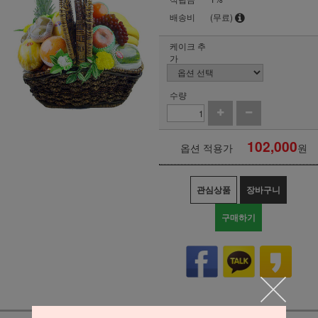
배송비
(무료)
케이크 추
가
수량
102,000
옵션 적용가
원
관심상품
장바구니
구매하기