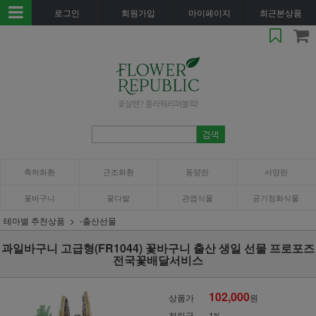
로그인
회원가입
마이페이지
최근본상품
축하화환
근조화환
동양란
서양란
꽃바구니
꽃다발
관엽식물
공기정화식물
테마별 추천상품
-출산선물
과일바구니 고급형(FR1044) 꽃바구니 출산 생일 선물 프로포즈
전국꽃배달서비스
102,000
상품가
원
적립금
1%