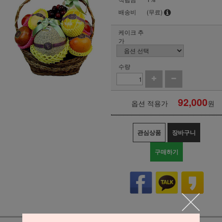
배송비
(무료)
케이크 추
가
수량
92,000
옵션 적용가
원
관심상품
장바구니
구매하기