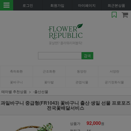
로그인
회원가입
마이페이지
최근본상품
축하화환
근조화환
동양란
서양란
꽃바구니
꽃다발
관엽식물
공기정화식물
테마별 추천상품
-출산선물
과일바구니 중급형(FR1043) 꽃바구니 출산 생일 선물 프로포즈
전국꽃배달서비스
92,000
상품가
원
적립금
1%