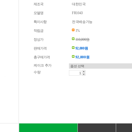
제조국
대한민국
모델명
FR1043
특이사항
전국배송가능
적립금
1%
정상가
110,000원
판매가격
92,000원
92,000
총구매가격
원
케이크 추가
수량