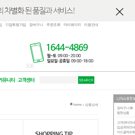
입
기업회원가입
장바구니
주문조회
마이페이지
이용안내
현재 위치
home
상품상세
>
장바구니 (
0
)
찜한상품
고객센터안
입금계좌안
카드결제조