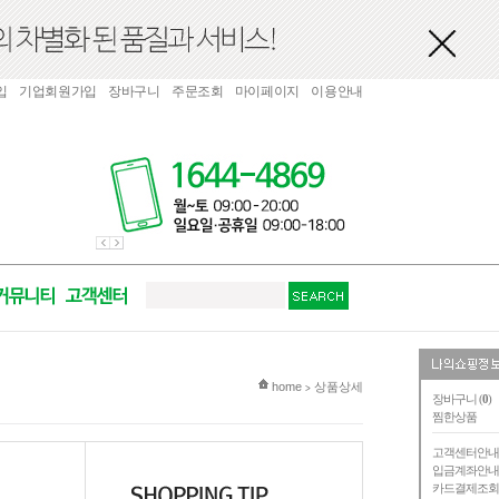
입
기업회원가입
장바구니
주문조회
마이페이지
이용안내
현재 위치
home
상품상세
>
장바구니 (
0
)
찜한상품
고객센터안
입금계좌안
카드결제조