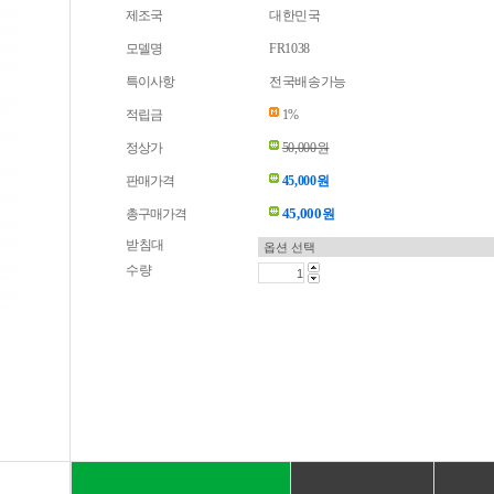
제조국
대한민국
모델명
FR1038
특이사항
전국배송가능
적립금
1%
정상가
50,000원
판매가격
45,000원
45,000
총구매가격
원
받침대
수량