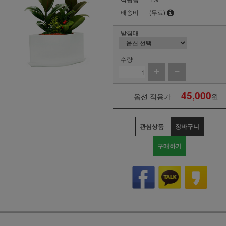
배송비
(무료)
받침대
수량
45,000
옵션 적용가
원
관심상품
장바구니
구매하기