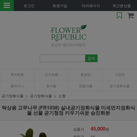
로그인
회원가입
마이페이지
최근본상품
축하화환
근조화환
동양란
서양란
꽃바구니
꽃다발
관엽식물
공기정화식물
공기정화식물
공기정화식물
소형
탁상용 고무나무 (FR1038) 실내공기정화식물 미세먼지정화식
물 선물 공기청정 키우기쉬운 승진화분
45,000
상품가
원
적립금
1%