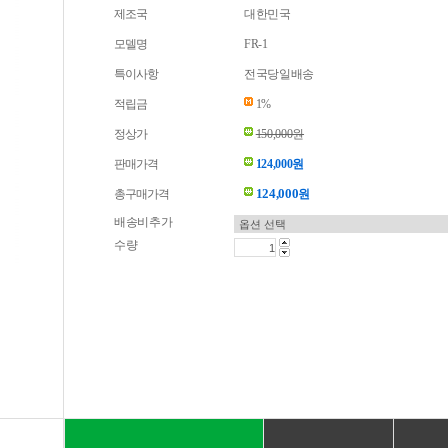
제조국
대한민국
모델명
FR-1
특이사항
전국당일배송
적립금
1%
정상가
150,000원
판매가격
124,000원
124,000
총구매가격
원
배송비추가
수량