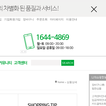
입
기업회원가입
장바구니
주문조회
마이페이지
이용안내
현재 위치
home
상품상세
>
장바구니 (
0
)
찜한상품
고객센터안
입금계좌안
카드결제조