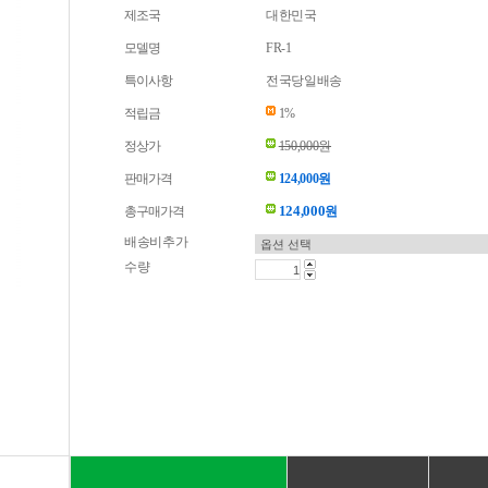
제조국
대한민국
모델명
FR-1
특이사항
전국당일배송
적립금
1%
정상가
150,000원
판매가격
124,000원
124,000
총구매가격
원
배송비추가
수량