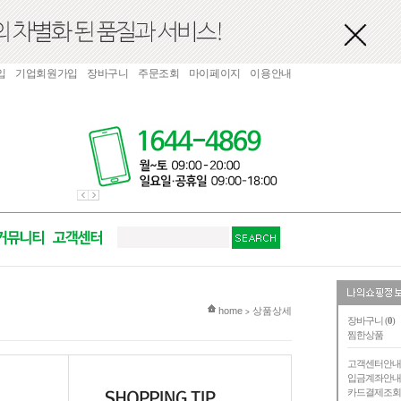
입
기업회원가입
장바구니
주문조회
마이페이지
이용안내
현재 위치
home
상품상세
>
장바구니 (
0
)
찜한상품
고객센터안
입금계좌안
카드결제조