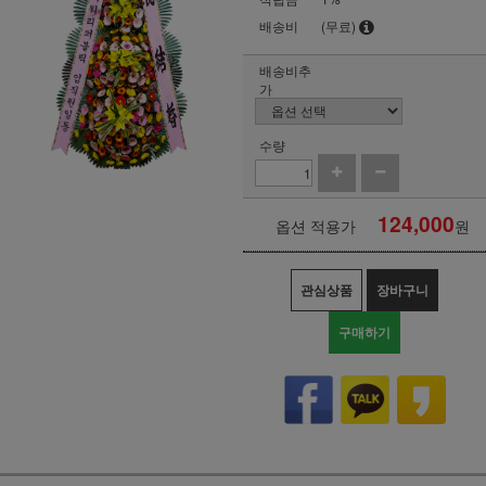
배송비
(무료)
배송비추
가
수량
124,000
옵션 적용가
원
관심상품
장바구니
구매하기