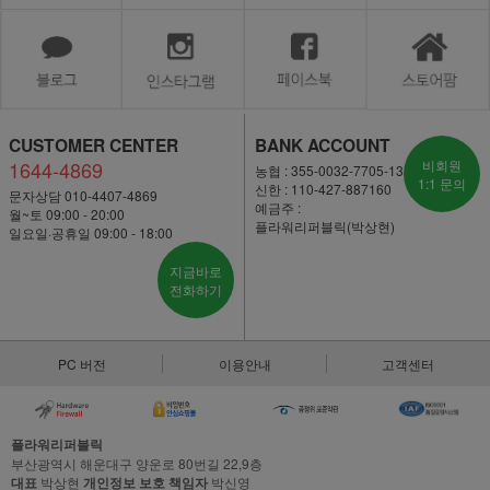
CUSTOMER CENTER
BANK ACCOUNT
1644-4869
비회원
농협 : 355-0032-7705-13
1:1 문의
신한 : 110-427-887160
문자상담 010-4407-4869
예금주 :
월~토 09:00 - 20:00
플라워리퍼블릭(박상현)
일요일·공휴일 09:00 - 18:00
지금바로
전화하기
PC 버전
이용안내
고객센터
플라워리퍼블릭
부산광역시 해운대구 양운로 80번길 22,9층
대표
박상현
개인정보 보호 책임자
박신영