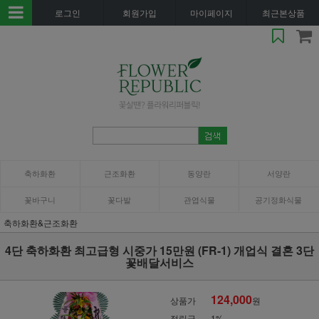
로그인
회원가입
마이페이지
최근본상품
축하화환
근조화환
동양란
서양란
꽃바구니
꽃다발
관엽식물
공기정화식물
축하화환&근조화환
4단 축하화환 최고급형 시중가 15만원 (FR-1) 개업식 결혼 3단
꽃배달서비스
124,000
상품가
원
적립금
1%