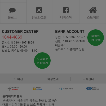
CUSTOMER CENTER
BANK ACCOUNT
1644-4869
비회원
농협 : 355-0032-7705-13
1:1 문의
신한 : 110-427-887160
문자상담 010-4407-4869
예금주 :
월~토 09:00 - 20:00
플라워리퍼블릭(박상현)
일요일·공휴일 09:00 - 18:00
지금바로
전화하기
PC 버전
이용안내
고객센터
플라워리퍼블릭
부산광역시 해운대구 양운로 80번길 22,9층
대표
박상현
개인정보 보호 책임자
박신영