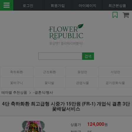
로그인
회원가입
마이페이지
최근본상품
축하화환
근조화환
동양란
서양란
꽃바구니
꽃다발
관엽식물
공기정화식물
테마별 추천상품
-결혼식/행사
4단 축하화환 최고급형 시중가 15만원 (FR-1) 개업식 결혼 3단
꽃배달서비스
124,000
상품가
원
적립금
1%