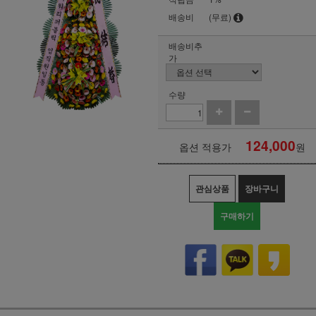
배송비
(무료)
배송비추
가
수량
124,000
옵션 적용가
원
관심상품
장바구니
구매하기