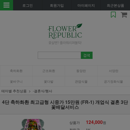
로그인
회원가입
마이페이지
최근본상품
축하화환
근조화환
동양란
서양란
꽃바구니
꽃다발
관엽식물
공기정화식물
테마별 추천상품
-결혼식/행사
4단 축하화환 최고급형 시중가 15만원 (FR-1) 개업식 결혼 3단
꽃배달서비스
124,000
상품가
원
적립금
1%