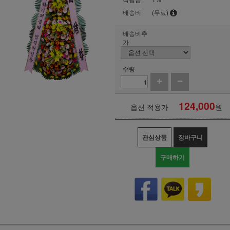
배송비
(무료)
배송비추
가
수량
124,000
옵션 적용가
원
관심상품
장바구니
구매하기