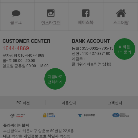
CUSTOMER CENTER
BANK ACCOUNT
1644-4869
비회원
농협 : 355-0032-7705-13
1:1 문의
신한 : 110-427-887160
문자상담 010-4407-4869
예금주 :
월~토 09:00 - 20:00
플라워리퍼블릭(박상현)
일요일·공휴일 09:00 - 18:00
지금바로
전화하기
PC 버전
이용안내
고객센터
플라워리퍼블릭
부산광역시 해운대구 양운로 80번길 22,9층
대표
박상현
개인정보 보호 책임자
박신영