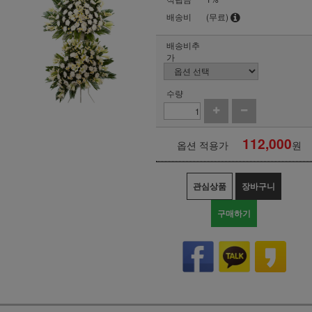
배송비
(무료)
배송비추
가
수량
112,000
옵션 적용가
원
관심상품
장바구니
구매하기