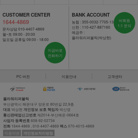
CUSTOMER CENTER
BANK ACCOUNT
1644-4869
비회원
농협 : 355-0032-7705-13
1:1 문의
신한 : 110-427-887160
문자상담 010-4407-4869
예금주 :
월~토 09:00 - 20:00
플라워리퍼블릭(박상현)
일요일·공휴일 09:00 - 18:00
지금바로
전화하기
PC 버전
이용안내
고객센터
플라워리퍼블릭
부산광역시 해운대구 양운로 80번길 22,9층
대표
박상현
개인정보 보호 책임자
박신영
통신판매업신고번호
제2014-부산해운-0664호
사업자 등록번호
608-92-02734
전화
1644-4869 , 010-4407-4869
팩스
070-4015-4869
이용약관
개인정보처리방침