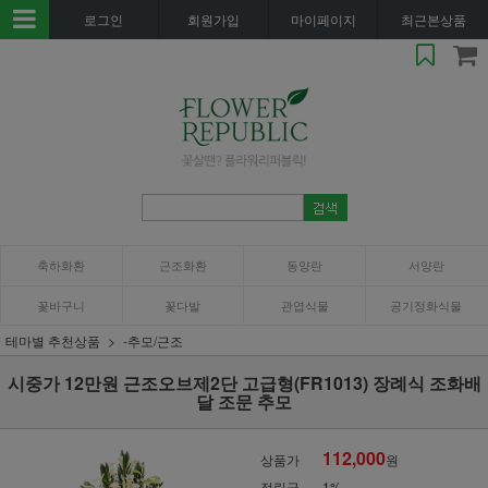
로그인
회원가입
마이페이지
최근본상품
축하화환
근조화환
동양란
서양란
꽃바구니
꽃다발
관엽식물
공기정화식물
테마별 추천상품
-추모/근조
시중가 12만원 근조오브제2단 고급형(FR1013) 장례식 조화배
달 조문 추모
112,000
상품가
원
적립금
1%