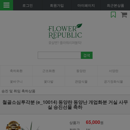
로그인
회원가입
마이페이지
최근본상품
축하화환
근조화환
동양란
서양란
꽃바구니
꽃다발
관엽식물
공기정화식물
승진 및 취임 축하상품
철골소심투각분 (e_10014) 동양란 동양난 개업화분 거실 사무
실 승진선물 축하
65,000
상품가
원
적립금
1%