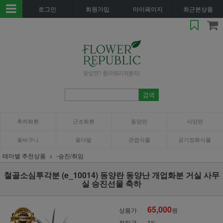
로그인
회원가입
마이페이지
최근본상품
축하화환
근조화환
동양란
서양란
꽃바구니
꽃다발
관엽식물
공기정화식물
테마별 추천상품
-승진/취임
철골소심투각분 (e_10014) 동양란 동양난 개업화분 거실 사무
실 승진선물 축하
65,000
상품가
원
적립금
1%