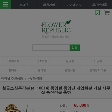
로그인
회원가입
마이페이지
최근본상품
축하화환
근조화환
동양란
서양란
꽃바구니
꽃다발
관엽식물
공기정화식물
테마별 추천상품
-승진/취임
철골소심투각분 (e_10014) 동양란 동양난 개업화분 거실 사무
실 승진선물 축하
65,000
상품가
원
적립금
1%