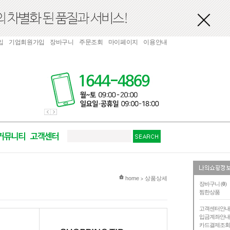
입
기업회원가입
장바구니
주문조회
마이페이지
이용안내
현재 위치
home
상품상세
>
장바구니 (
0
)
찜한상품
고객센터안
입금계좌안
카드결제조