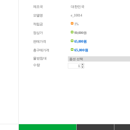
제조국
대한민국
모델명
e_10014
적립금
1%
정상가
90,000원
판매가격
65,000원
65,000
총구매가격
원
물받침대
수량