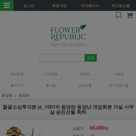
로그인
회원가입
마이페이지
최근본상품
축하화환
근조화환
동양란
서양란
꽃바구니
꽃다발
관엽식물
공기정화식물
동양란
동양란
철골소심투각분 (e_10014) 동양란 동양난 개업화분 거실 사무
실 승진선물 축하
65,000
상품가
원
적립금
1%