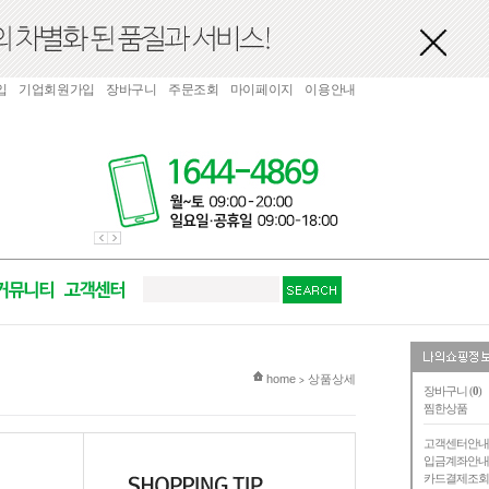
입
기업회원가입
장바구니
주문조회
마이페이지
이용안내
현재 위치
home
상품상세
>
장바구니 (
0
)
찜한상품
고객센터안
입금계좌안
카드결제조