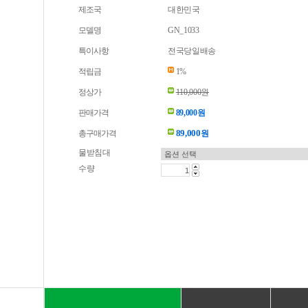
제조국
대한민국
모델명
GN_1033
특이사항
전국당일배송
적립금
1%
정상가
110,000원
판매가격
89,000원
89,000
총구매가격
원
물받침대
수량