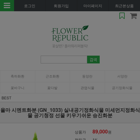
로그인
회원가입
마이페이지
최근본상품
축하화환
근조화환
동양란
서양란
꽃바구니
꽃다발
관엽식물
공기정화식물
BEST
율마 시멘트화분 (GN_1033) 실내공기정화식물 미세먼지정화식
물 공기청정 선물 키우기쉬운 승진화분
89,000
상품가
원
적립금
1%