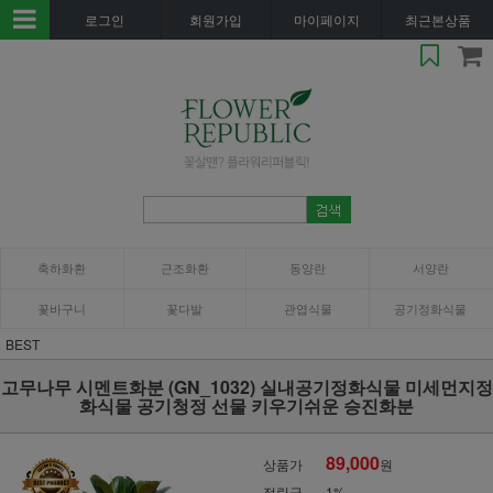
로그인
회원가입
마이페이지
최근본상품
축하화환
근조화환
동양란
서양란
꽃바구니
꽃다발
관엽식물
공기정화식물
BEST
고무나무 시멘트화분 (GN_1032) 실내공기정화식물 미세먼지정
화식물 공기청정 선물 키우기쉬운 승진화분
89,000
상품가
원
적립금
1%