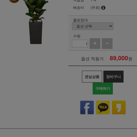
배송비
(무료)
물받침대
수량
89,000
옵션 적용가
원
관심상품
장바구니
구매하기