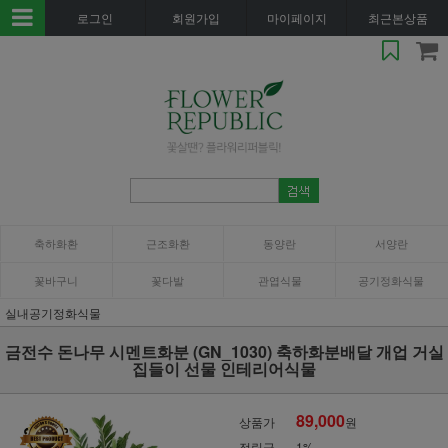
로그인
회원가입
마이페이지
최근본상품
축하화환
근조화환
동양란
서양란
꽃바구니
꽃다발
관엽식물
공기정화식물
실내공기정화식물
금전수 돈나무 시멘트화분 (GN_1030) 축하화분배달 개업 거실
집들이 선물 인테리어식물
89,000
상품가
원
적립금
1%