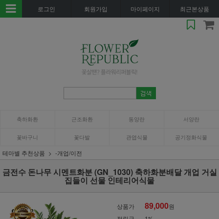
로그인
회원가입
마이페이지
최근본상품
축하화환
근조화환
동양란
서양란
꽃바구니
꽃다발
관엽식물
공기정화식물
테마별 추천상품
-개업/이전
금전수 돈나무 시멘트화분 (GN_1030) 축하화분배달 개업 거실
집들이 선물 인테리어식물
89,000
상품가
원
적립금
1%