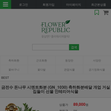
로그인
회원가입
마이페이지
최근본상품
축하화환
근조화환
동양란
서양란
꽃바구니
꽃다발
관엽식물
공기정화식물
BEST
금전수 돈나무 시멘트화분 (GN_1030) 축하화분배달 개업 거실
집들이 선물 인테리어식물
89,000
상품가
원
적립금
1%